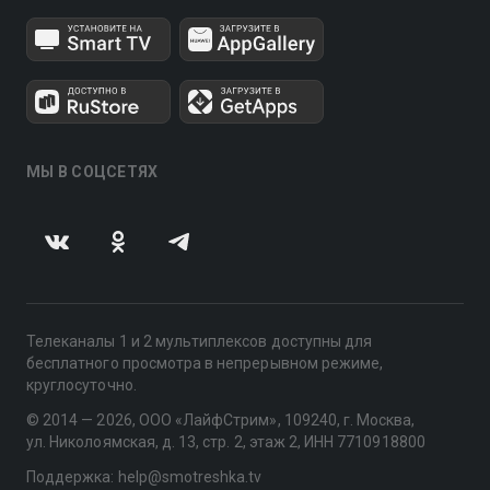
МЫ В СОЦСЕТЯХ
Телеканалы 1 и 2 мультиплексов доступны для
бесплатного просмотра в непрерывном режиме,
круглосуточно.
© 2014 — 2026, ООО «ЛайфСтрим», 109240, г. Москва,
ул. Николоямская, д. 13, стр. 2, этаж 2, ИНН 7710918800
Поддержка: help@smotreshka.tv