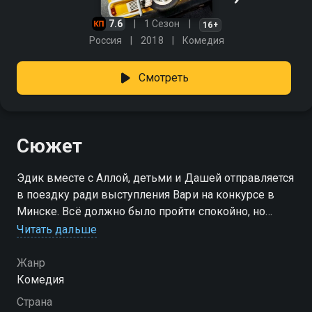
7.6
1 Сезон
16+
Россия
2018
Комедия
Смотреть
Сюжет
Эдик вместе с Аллой, детьми и Дашей отправляется
в поездку ради выступления Вари на конкурсе в
Минске. Всё должно было пройти спокойно, но
дорога быстро выходит из-под контроля.
Читать дальше
Путешествие наполняется странными совпадениями
и неожиданными встречами. В их планы
Жанр
вмешивается мать Даши — человек с богатой
Комедия
фантазией и непредсказуемым поведением. К
Страна
этому добавляется ещё одна проблема: брат Эдика