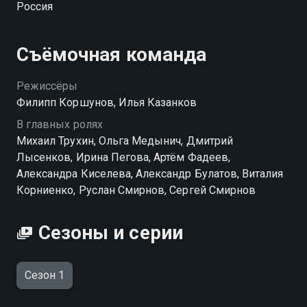
Россия
прячется от опасных людей и невольно втягивает
всех в свои неприятности. В результате обычная
поездка превращается в сумбурное приключение,
Съёмочная команда
где на каждом шагу возникают новые сложности, а
добраться до пункта назначения становится
Режиссёры
настоящим испытанием. Смотреть сериал «Погнали»
Филипп Коршунов, Илья Казанков
онлайн в хорошем качестве вы можете в подписке
В главных ролях
WINK в Смотрёшке.
Михаил Трухин, Ольга Медынич, Дмитрий
Лысенков, Ирина Пегова, Артём Фадеев,
Посмотреть онлайн 1 сезон сериала Погнали! вы
Александра Киселева, Александр Булатов, Виталия
можете совершенно бесплатно в хорошем HD
Корниенко, Руслан Смирнов, Сергей Смирнов
качестве на Смотрёшке
Сезоны и серии
Сезон 1