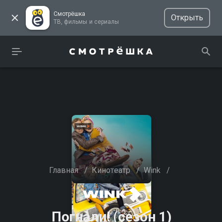
Смотрёшка
Открыть
ТВ, фильмы и сериалы
Главная
/
Кинотеатр
/
Wink
/
Погнали! (сезон 1)