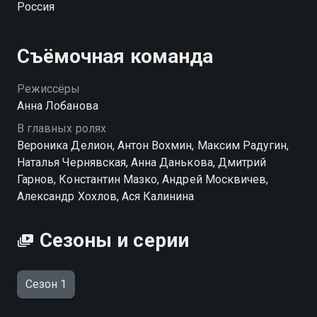
Россия
города...
Посмотреть онлайн 1 сезон сериала Ради жизни вы
Съёмочная команда
можете совершенно бесплатно в хорошем HD
качестве на Смотрёшке
Режиссёры
Анна Лобанова
В главных ролях
Вероника Делион, Антон Вохмин, Максим Радугин,
Наталья Чернявская, Анна Данькова, Дмитрий
Гарнов, Константин Мазко, Андрей Москвичев,
Александр Хохлов, Ася Калинина
Сезоны и серии
Сезон 1