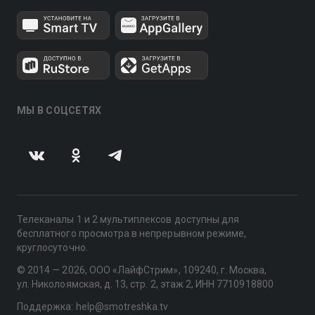
МЫ В СОЦСЕТЯХ
Телеканалы 1 и 2 мультиплексов доступны для
бесплатного просмотра в непрерывном режиме,
круглосуточно.
© 2014 — 2026, ООО «ЛайфСтрим», 109240, г. Москва,
ул. Николоямская, д. 13, стр. 2, этаж 2, ИНН 7710918800
Поддержка: help@smotreshka.tv