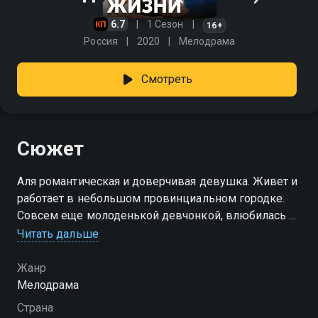
6.7
1 Сезон
16+
Россия
2020
Мелодрама
Смотреть
Сюжет
Аля романтическая и доверчивая девушка. Живет и
работает в небольшом провинциальном городке.
Совсем еще молоденькой девчонкой, влюбилась в
успешного мужчину. Константин в одно мгновение
Читать дальше
очаровал наивную, простодушную девушку. Она с
головой окунается в эти отношения, безмерно
Жанр
счастлива и мечтает о семье. Однажды Аля узнает,
Мелодрама
что беременна и сообщает об этом любимому. Тот
Страна
принимает эту новость, но вскоре уезжает из