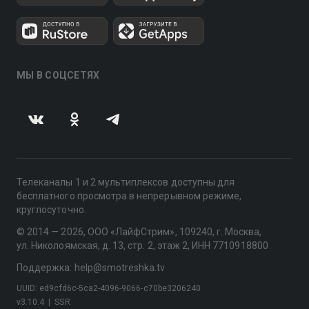
МЫ В СОЦСЕТЯХ
Телеканалы 1 и 2 мультиплексов доступны для
бесплатного просмотра в непрерывном режиме,
круглосуточно.
© 2014 — 2026, ООО «ЛайфСтрим», 109240, г. Москва,
ул. Николоямская, д. 13, стр. 2, этаж 2, ИНН 7710918800
Поддержка: help@smotreshka.tv
UUID: ed9cfd6c-5ca2-4096-9066-c70be3206240
v3.10.4
|
SSR