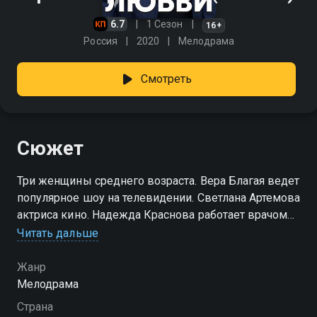
6.7
1 Сезон
16+
Россия
2020
Мелодрама
Смотреть
Сюжет
Три женщины среднего возраста. Вера Благая ведет
популярное шоу на телевидении. Светлана Артемова
актриса кино. Надежда Краснова работает врачом
кареты Скорой помощи. Все они хотят быть
Читать дальше
счастливы и абсолютно не знакомы друг другу, но
их судьбы переплетаются в поисках своего
Жанр
женского счастья, меня жизнь всех...
Мелодрама
Страна
Посмотреть онлайн 1 сезон сериала Три истории