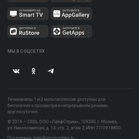
МЫ В СОЦСЕТЯХ
Телеканалы 1 и 2 мультиплексов доступны для
бесплатного просмотра в непрерывном режиме,
круглосуточно.
© 2014 — 2026, ООО «ЛайфСтрим», 109240, г. Москва,
ул. Николоямская, д. 13, стр. 2, этаж 2, ИНН 7710918800
Поддержка: help@smotreshka.tv