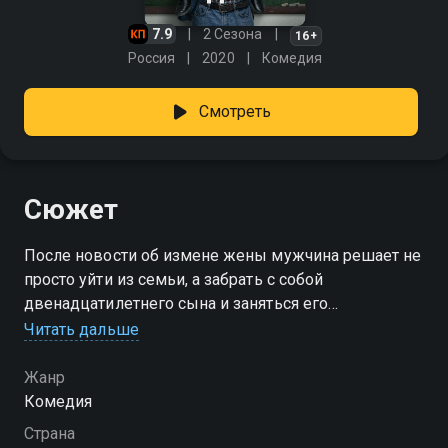
7.9
2 Сезона
16+
Россия
2020
Комедия
Смотреть
Сюжет
После новости об измене жены мужчина решает не
просто уйти из семьи, а забрать с собой
двенадцатилетнего сына и заняться его
воспитанием самостоятельно. Во время развода он
Читать дальше
понимает, что для суда мало одних слов — нужно
доказать, что именно он способен стать для ребёнка
Жанр
надёжной опорой. Ради этого отец начинает строить
Комедия
образ идеального родителя и неожиданно вступает
Страна
в школьный родительский комитет. Там его ждёт