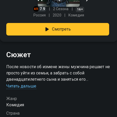
7.9
2 Сезона
16+
Россия
2020
Комедия
Смотреть
Сюжет
После новости об измене жены мужчина решает не
просто уйти из семьи, а забрать с собой
двенадцатилетнего сына и заняться его
воспитанием самостоятельно. Во время развода он
Читать дальше
понимает, что для суда мало одних слов — нужно
доказать, что именно он способен стать для ребёнка
Жанр
надёжной опорой. Ради этого отец начинает строить
Комедия
образ идеального родителя и неожиданно вступает
Страна
в школьный родительский комитет. Там его ждёт