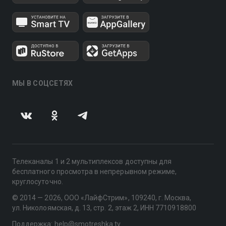
МЫ В СОЦСЕТЯХ
Телеканалы 1 и 2 мультиплексов доступны для
бесплатного просмотра в непрерывном режиме,
круглосуточно.
© 2014 — 2026, ООО «ЛайфСтрим», 109240, г. Москва,
ул. Николоямская, д. 13, стр. 2, этаж 2, ИНН 7710918800
Поддержка: help@smotreshka.tv