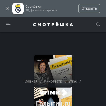
Смотрёшка
Открыть
ТВ, фильмы и сериалы
Главная
/
Кинотеатр
/
Wink
/
Галыгин.ru