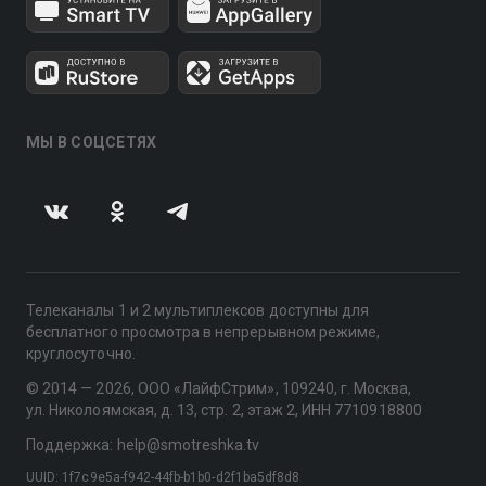
МЫ В СОЦСЕТЯХ
Телеканалы 1 и 2 мультиплексов доступны для
бесплатного просмотра в непрерывном режиме,
круглосуточно.
© 2014 — 2026, ООО «ЛайфСтрим», 109240, г. Москва,
ул. Николоямская, д. 13, стр. 2, этаж 2, ИНН 7710918800
Поддержка: help@smotreshka.tv
UUID: 1f7c9e5a-f942-44fb-b1b0-d2f1ba5df8d8