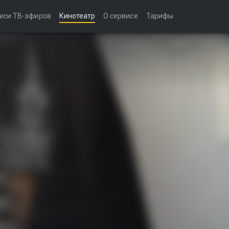
иси ТВ-эфиров
Кинотеатр
О сервисе
Тарифы