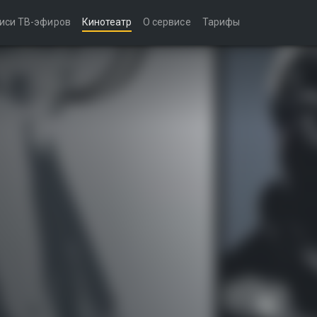
иси ТВ-эфиров
Кинотеатр
О сервисе
Тарифы