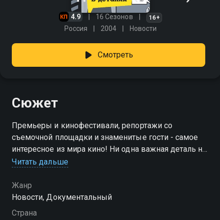
4.9
16 Сезонов
16+
Россия
2004
Новости
Смотреть
Сюжет
Премьеры и кинофестивали, репортажи со
съемочной площадки и знаменитые гости - самое
интересное из мира кино! Ни одна важная деталь не
окажется за кадром.
Читать дальше
Посмотреть онлайн 9 сезон сериала Кино в деталях
Жанр
вы можете совершенно бесплатно в хорошем HD
Новости, Документальный
качестве на Смотрёшке
Страна