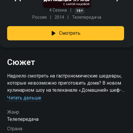
4 Сезона
16+
Россия
2014
Телепередача
Смотреть
Сюжет
Надоело смотреть на гастрономические шедевры,
которые невозможно приготовить дома? В новом
кулинарном шоу на телеканале «Домашний» шеф-
повар Лара Кацова поделится секретами простых и
Читать дальше
в то же время непревзойденных блюд!
Жанр
Посмотреть онлайн 3 сезон сериала Домашняя
Телепередача
кухня вы можете совершенно бесплатно в хорошем
Страна
HD качестве на Смотрёшке