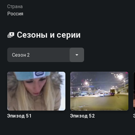
собственные репортажи от съемочной группы ДТВ,
Страна
выезжающей на дежурство вместе с экипажами
Россия
ГИБДД. Вопиющие нарушения, опасные
столкновения, неадекватные пешеходы,
разъяренные водители — реальность российских и
Сезоны и серии
зарубежных дорог оказывается куда страшнее, чем
можно было бы представить. Если вы хотите узнать
о самых невероятных происшествиях, начинайте
смотреть онлайн документальный сериал
«Дорожные войны». В more.tv вы можете бесплатно
смотреть онлайн захватывающий документальный
сериал «Дорожные войны» (2009). Все серии
доступны в хорошем качестве.
Посмотреть онлайн 2 сезон сериала Дорожные
войны 2,0 вы можете совершенно бесплатно в
Эпизод 51
Эпизод 52
хорошем HD качестве на Смотрёшке