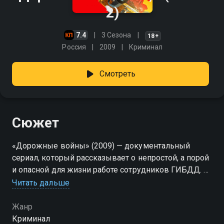
2)
7.4
3 Сезона
18+
Россия
2009
Криминал
Смотреть
Сюжет
«Дорожные войны» (2009) — документальный
сериал, который рассказывает о непростой, а порой
и опасной для жизни работе сотрудников ГИБДД. За
основу передачи «Дорожные войны» взяты
Читать дальше
материалы, снятые видеорегистраторами
патрульных машин, уличными камерами
Жанр
наблюдения и случайными очевидцами, а также
Криминал