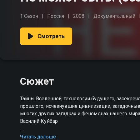
1 Сезон
Россия
2008
Документальный
Смотреть
Сюжет
Тайны Вселенной, технологии будущего, засекреч
прошлого, исчезнувшие цивилизации, загадочные
многих других загадках и феноменах нашего мир
Василий Куйбар
Посмотреть онлайн 1 сезон сериала Не может бы
Читать дальше