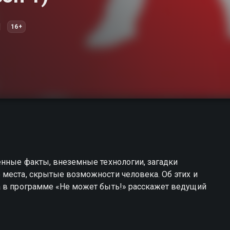
16+
енные факты, внеземные технологии, загадки
 места, скрытые возможности человека. Об этих и
а в программе «Не может быть!» расскажет ведущий
ть! вы можете совершенно бесплатно в хорошем HD