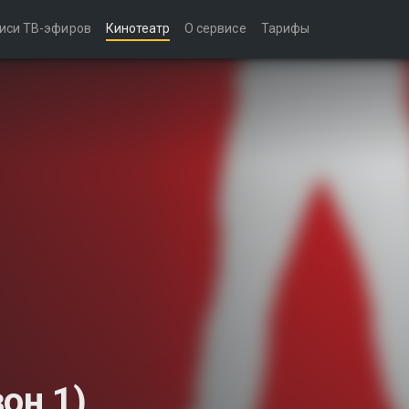
иси ТВ-эфиров
Кинотеатр
О сервисе
Тарифы
он 1)