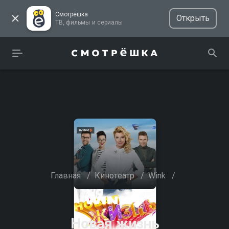
Смотрёшка
Открыть
ТВ, фильмы и сериалы
Главная
/
Кинотеатр
/
Wink
/
Новая жизнь