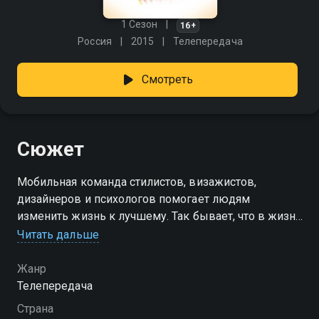
1 Сезон
16+
Россия
2015
Телепередача
Смотреть
Сюжет
Мобильная команда стилистов, визажистов,
дизайнеров и психологов помогает людям
изменить жизнь к лучшему. Так бывает, что в жизни
замечательных, талантливых, хороших людей
Читать дальше
наступает если не черная, то серая полоса. И вот уже
любимая работа не радует, дом приходит в
Жанр
запустение, появляется лишний вес и уходит былая
Телепередача
легкость в отношениях с родными и любимыми.
Страна
Вам срочно нужна перезагрузка, смена декораций,