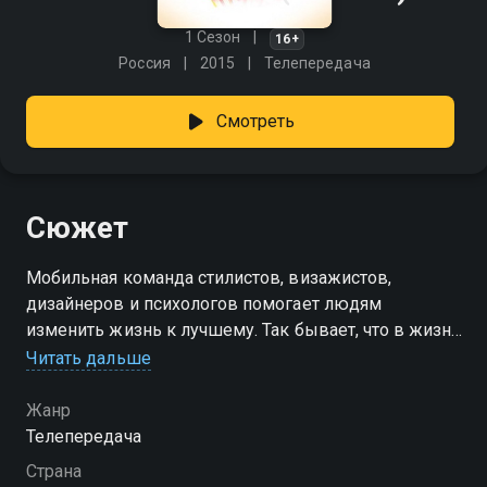
1 Сезон
16+
Россия
2015
Телепередача
Смотреть
Сюжет
Мобильная команда стилистов, визажистов,
дизайнеров и психологов помогает людям
изменить жизнь к лучшему. Так бывает, что в жизни
замечательных, талантливых, хороших людей
Читать дальше
наступает если не черная, то серая полоса. И вот уже
любимая работа не радует, дом приходит в
Жанр
запустение, появляется лишний вес и уходит былая
Телепередача
легкость в отношениях с родными и любимыми.
Страна
Вам срочно нужна перезагрузка, смена декораций,