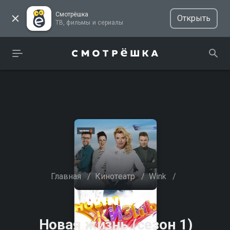
Смотрёшка
Открыть
ТВ, фильмы и сериалы
Главная
/
Кинотеатр
/
Wink
/
Новая жизнь (сезон 1)