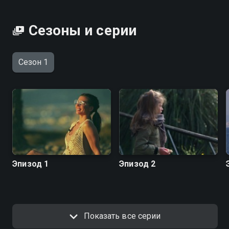
в Грузии, Испании и Италии и на собственном опыте
поймут, какие страны наиболее благоприятны для
Сезоны и серии
семейного отдыха, а в каких надо быть готовым к
трудностям. Своими открытиями и лайфхаками Анна
поделится со всеми зрителями.
Сезон 1
Посмотреть онлайн 1 сезон сериала Вокруг света во
время декрета вы можете совершенно бесплатно в
хорошем HD качестве на Смотрёшке
Эпизод 1
Эпизод 2
Показать все серии