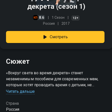
декрета (сезон 1)
8.6
1 Сезон
12+
Россия
2017
Смотреть
Сюжет
«Вокруг света во время декрета» станет
незаменимым пособием для современных мам,
которые хотят проводить время с детьми, не
ограничивая круг своих интересов лишь домашним
Читать дальше
очагом. Очаровательная ведущая, ее
двенадцатилетняя дочь Алина, семимесячный сын
Страна
Гектор и шестилетняя крестница Полина побывают
Россия