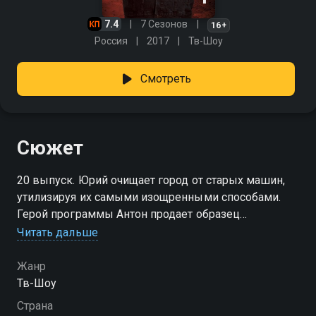
7.4
7 Сезонов
16+
Россия
2017
Тв-Шоу
Смотреть
Сюжет
20 выпуск. Юрий очищает город от старых машин,
утилизируя их самыми изощренными способами.
Герой программы Антон продает образец
советского автопрома 1987 года выпуска. Юрий
Читать дальше
считает, что 65 тысяч рублей непомерно высокая
цена для этого старого, местами гнилого и битого
Жанр
автомобиля.Ремонт или утилизация? Смотрите
Тв-Шоу
захватывающее дерби в программе «Утилизатор»,
Страна
скучно не будет.