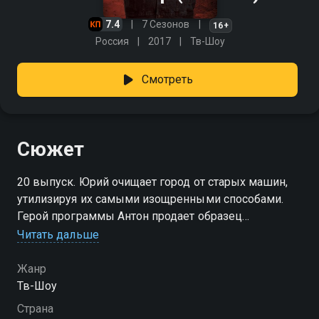
7.4
7 Сезонов
16+
Россия
2017
Тв-Шоу
Смотреть
Сюжет
20 выпуск. Юрий очищает город от старых машин,
утилизируя их самыми изощренными способами.
Герой программы Антон продает образец
советского автопрома 1987 года выпуска. Юрий
Читать дальше
считает, что 65 тысяч рублей непомерно высокая
цена для этого старого, местами гнилого и битого
Жанр
автомобиля.Ремонт или утилизация? Смотрите
Тв-Шоу
захватывающее дерби в программе «Утилизатор»,
Страна
скучно не будет.