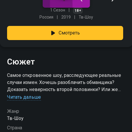
1 Сезон
18+
Россия
2019
Тв-Шоу
Смотреть
Сюжет
Самое откровенное шоу, расследующее реальные
случаи измен. Хочешь разоблачить обманщика?
Доказать неверность второй половинки? Или же
наоборот, убедиться в том, что любимый человек
Читать дальше
тебе верен? Тогда смело обращайся к агентам шоу
«Опасные связи»
Жанр
Тв-Шоу
Посмотреть онлайн 1 сезон сериала Опасные связи
Страна
вы можете совершенно бесплатно в хорошем HD