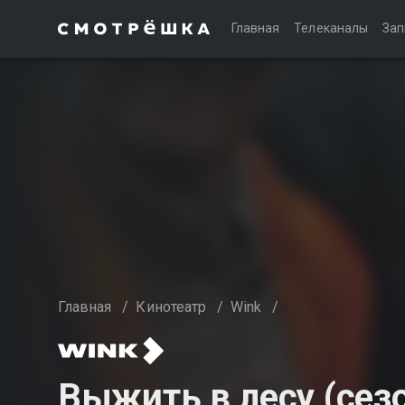
Главная
Телеканалы
Зап
Главная
/
Кинотеатр
/
Wink
/
Выжить в лесу (сезо