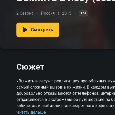
2 Сезона
Россия
2015
16+
Смотреть
Сюжет
«Выжить в лесу» – реалити-шоу про обычных муж
самый сложный вызов в их жизни. В каждом выпу
добровольно отказываются от телефонов, интернет
отправляются в экстремальное путешествие по б
кабинетов и любители свежсваренного кофе остану
таится за каждым кустом, камнем и деревом.
Читать дальше