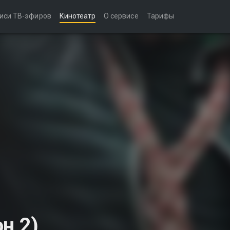
иси ТВ-эфиров
Кинотеатр
О сервисе
Тарифы
н 2)