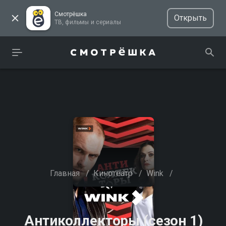
Смотрёшка
Открыть
ТВ, фильмы и сериалы
Главная
/
Кинотеатр
/
Wink
/
Антиколлекторы (сезон 1)