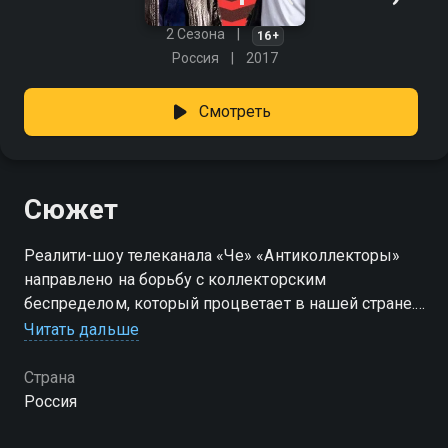
2 Сезона
16+
Россия
2017
Смотреть
Сюжет
Реалити-шоу телеканала «Че» «Антиколлекторы»
направлено на борьбу с коллекторским
беспределом, который процветает в нашей стране.
Как защитить себя и свою семью от произвола
Читать дальше
вымогателей и не поплатиться за кредит
собственным здоровьем, можно узнать
Страна
совершенно бесплатно, если все сезоны
Россия
программы «Антиколлекторы» смотреть онлайн в
хорошем качестве. Каждый выпуск – это реальная