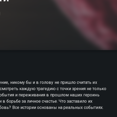
ние, никому бы и в голову не пришло считать их
смотреть каждую трагедию с точки зрения не только
 события и переживания в прошлом наших героинь
 в борьбе за личное счастье. Что заставило их
перешагнуть черту? Ненависть, ревность или… любовь? Все истории основаны на реальных событиях.