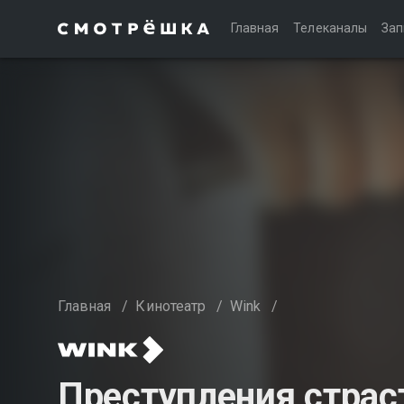
Главная
Телеканалы
Зап
Главная
/
Кинотеатр
/
Wink
/
Преступления страс