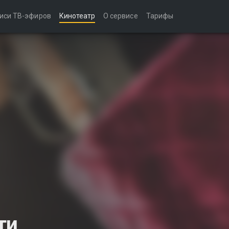
иси ТВ-эфиров
Кинотеатр
О сервисе
Тарифы
ти