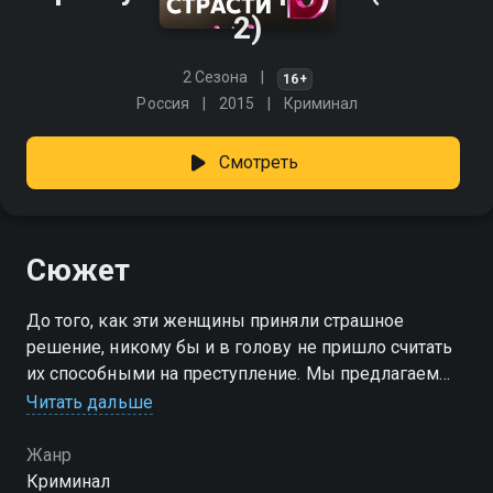
2)
2 Сезона
16+
Россия
2015
Криминал
Смотреть
Сюжет
До того, как эти женщины приняли страшное
решение, никому бы и в голову не пришло считать
их способными на преступление. Мы предлагаем
рассмотреть каждую трагедию с точки зрения не
Читать дальше
только Уголовного кодекса. И попытаться понять,
какие события и переживания в прошлом наших
Жанр
героинь заставили их поверить, будто все средства
Криминал