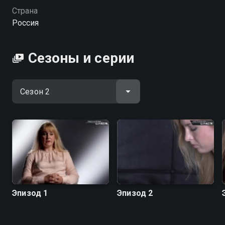
хороши в борьбе за личное счастье. Что заставило
Страна
их перешагнуть черту? Ненависть, ревность или…
Россия
любовь? Все истории основаны на реальных
событиях.
Сезоны и серии
Посмотреть онлайн 2 сезон сериала Преступления
страсти вы можете совершенно бесплатно в
хорошем HD качестве на Смотрёшке
Эпизод 1
Эпизод 2