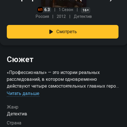
6.3
1 Сезон
16+
Россия
2012
Детектив
Смотреть
Сюжет
«Профессионалы» — это истории реальных
расследований, в котором одновременно
действуют четыре самостоятельных главных героя:
частный детектив, следователь прокуратуры,
Читать дальше
криминалист и известный адвокат Павел Астахов.
Героям предстоит раскрывать самые разные
Жанр
преступления, начиная от мелкой аферы и
Детектив
заканчивая жестоким убийством. Главное, чтобы в
Страна
центре каждой серии была захватывающая