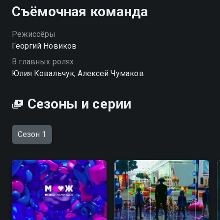
Съёмочная команда
которую зрители знают по проектам: «Детский
КВН», «Гости из прошлого», «Чума!» и «Настя,
Режиссёры
соберись!».
Георгий Новиков
Посмотреть онлайн 1 сезон сериала Между нами
В главных ролях
Шоу вы можете совершенно бесплатно в хорошем
Юлия Ковальчук, Алексей Чумаков
HD качестве на Смотрёшке
Сезоны и серии
Сезон 1