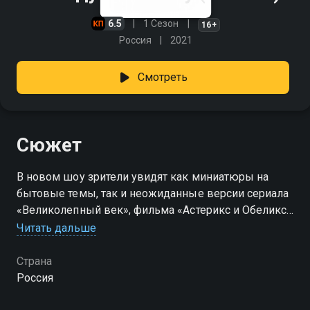
6.5
1 Сезон
16+
Россия
2021
Смотреть
Сюжет
В новом шоу зрители увидят как миниатюры на
бытовые темы, так и неожиданные версии сериала
«Великолепный век», фильма «Астерикс и Обеликс»
и мультфильмов «Шрек» и «История игрушек». На
Читать дальше
сцене «Планеты КВН» окажутся участники команд
КВН разных лет: Дмитрий Колчин, Ренат Мухамбаев,
Страна
Дмитрий Бушуев, Алексей Кривеня, Иван
Россия
Пышненко и другие. Самой юной героиней шоу
станет восьмилетняя актриса Ева Смирнова,