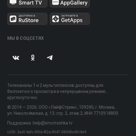
МЫ В СОЦСЕТЯХ
Телеканалы 1 и 2 мультиплексов доступны для
бесплатного просмотра в непрерывном режиме,
круглосуточно.
© 2014 — 2026, ООО «ЛайфСтрим», 109240, г. Москва,
ул. Николоямская, д. 13, стр. 2, этаж 2, ИНН 7710918800
Поддержка: help@smotreshka.tv
UUID: 3e414afc-5f0d-4f2a-9047-08008e3b18e9