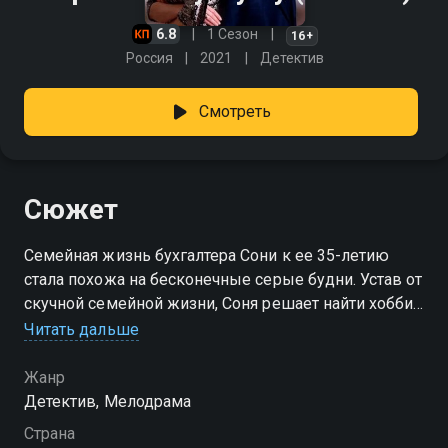
6.8
1 Сезон
16+
Россия
2021
Детектив
Смотреть
Сюжет
Семейная жизнь бухгалтера Сони к ее 35-летию
стала похожа на бесконечные серые будни. Устав от
скучной семейной жизни, Соня решает найти хобби
и заняться собой. Череда авантюр и спонтанных
Читать дальше
поступков приводит её в компанию малознакомых
людей, где происходит преступление. Теперь Соне
Жанр
грозит статья «убийство по неосторожности».
Детектив, Мелодрама
Страна
Посмотреть онлайн 1 сезон сериала Верь своему