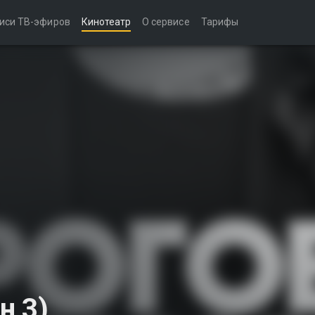
иси ТВ-эфиров
Кинотеатр
О сервисе
Тарифы
н 3)