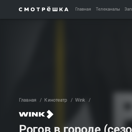
Главная
Телеканалы
Зап
Главная
/
Кинотеатр
/
Wink
/
Рогов в городе (сезо