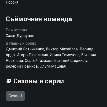
Россия
объявляет сестре войну, решив увести у нее мужа,
рассорить со всеми родственниками… и запретить
видеться с племянником, к которому Аня искренне
Съёмочная команда
привязалась… Смогут ли сестры отказаться от
вражды или навсегда возненавидят друг друга? На
Режиссёры
чью сторону перейдет муж Анны и какую позицию
Сахат Дурсунов
займут ее родители? И, наконец, спасет ли Анна
В главных ролях
сестру, попытавшуюся разрушить ее жизнь?
Дмитрий Сотниченко, Виктор Михайлов, Леонид
Ардо, Игорь Трафлялин, Ирина Темичева, Евгения
Розанова, Сергей Галахов, Евгений Шириков,
Валерий Новиков, Ольга Машная
Сезоны и серии
Сезон 1