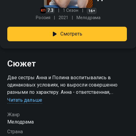
7.3
1 Сезон
16+
Россия
2021
Мелодрама
Смотреть
Сюжет
Две сестры Анна и Полина воспитывались в
одинаковых условиях, но выросли совершенно
разными по характеру. Анна - ответственная,
отзывчивая, добрая, получила образование и стала
Читать дальше
юристом. Разбитная Полина укатила в Москву,
чтобы подцепить миллионера, но в итоге осталась
Жанр
одна с ребенком на руках и вернулась домой. Узнав,
Мелодрама
что сестра связалась с криминальным авторитетом,
Страна
Анна решает ее вразумить. Полина в ответ