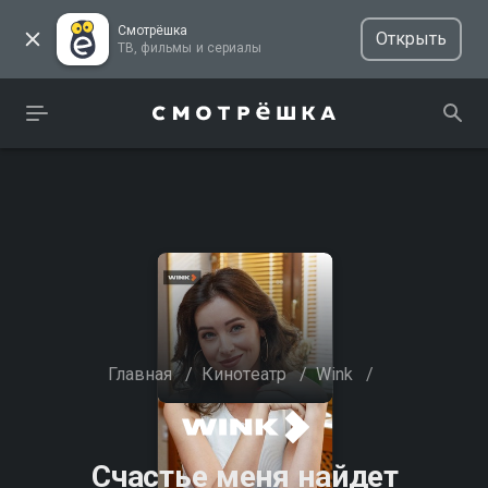
Смотрёшка
Открыть
ТВ, фильмы и сериалы
Главная
/
Кинотеатр
/
Wink
/
Счастье меня найдет