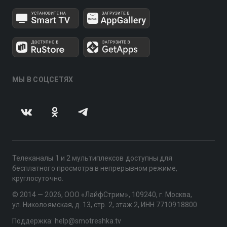
МЫ В СОЦСЕТЯХ
Телеканалы 1 и 2 мультиплексов доступны для
бесплатного просмотра в непрерывном режиме,
круглосуточно.
© 2014 — 2026, ООО «ЛайфСтрим», 109240, г. Москва,
ул. Николоямская, д. 13, стр. 2, этаж 2, ИНН 7710918800
Поддержка: help@smotreshka.tv