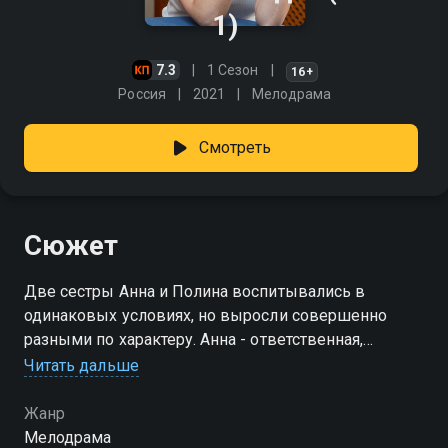
1)
7.3
1 Сезон
16+
Россия
2021
Мелодрама
Смотреть
Сюжет
Две сестры Анна и Полина воспитывались в
одинаковых условиях, но выросли совершенно
разными по характеру. Анна - ответственная,
отзывчивая, добрая, получила образование и стала
Читать дальше
юристом. Разбитная Полина укатила в Москву,
чтобы подцепить миллионера, но в итоге осталась
Жанр
одна с ребенком на руках и вернулась домой. Узнав,
Мелодрама