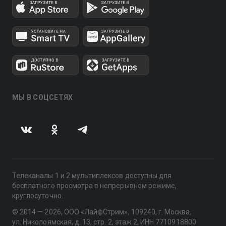
МЫ В СОЦСЕТЯХ
Телеканалы 1 и 2 мультиплексов доступны для
бесплатного просмотра в непрерывном режиме,
круглосуточно.
© 2014 — 2026, ООО «ЛайфСтрим», 109240, г. Москва,
ул. Николоямская, д. 13, стр. 2, этаж 2, ИНН 7710918800