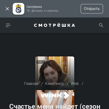
Смотрёшка
Открыть
ТВ, фильмы и сериалы
Главная
/
Кинотеатр
/
Wink
/
Счастье меня найдет (сезон