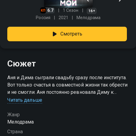
6.7
1 Сезон
16+
Россия
2021
Мелодрама
Смотреть
Сюжет
Аня и Дима сыграли свадьбу сразу после института.
Вот только счастья в совместной жизни так обрести
и не смогли. Аня постоянно ревновала Диму к
каждой встречной. И как бы муж ни пытался
Читать дальше
убедить супругу, что любит только ее, героиня
видела, как остальные девушки смотрят на ее
Жанр
возлюбленного… Дима же завидовал
Мелодрама
стремительному карьерному росту жены, ведь не
Страна
успела Аня устроиться на работу, как сразу получила