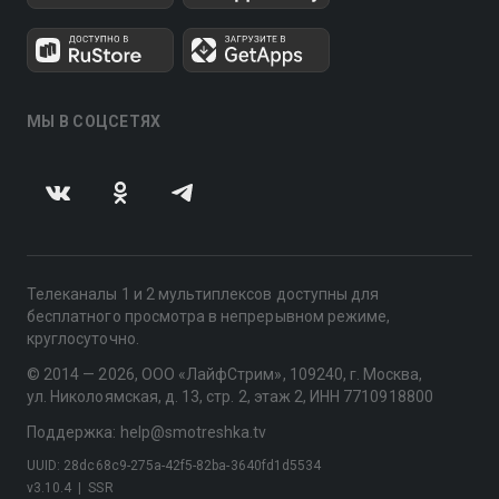
МЫ В СОЦСЕТЯХ
Телеканалы 1 и 2 мультиплексов доступны для
бесплатного просмотра в непрерывном режиме,
круглосуточно.
© 2014 — 2026, ООО «ЛайфСтрим», 109240, г. Москва,
ул. Николоямская, д. 13, стр. 2, этаж 2, ИНН 7710918800
Поддержка: help@smotreshka.tv
UUID: 28dc68c9-275a-42f5-82ba-3640fd1d5534
v3.10.4
|
SSR