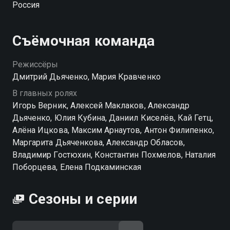
Россия
Посмотреть онлайн 2 сезон сериала Жена олигарха
вы можете совершенно бесплатно в хорошем HD
Съёмочная команда
качестве на Смотрёшке
Режиссёры
Дмитрий Дьяченко, Мария Кравченко
В главных ролях
Игорь Верник, Алексей Маклаков, Александр
Дьяченко, Юлия Кубина, Даниил Киселёв, Кай Гетц,
Алёна Ицкова, Максим Арнаутов, Антон Филипенко,
Маргарита Дьяченкова, Александр Обласов,
Владимир Гостюхин, Константин Похмелов, Наталия
Поборцева, Елена Подкаминская
Сезоны и серии