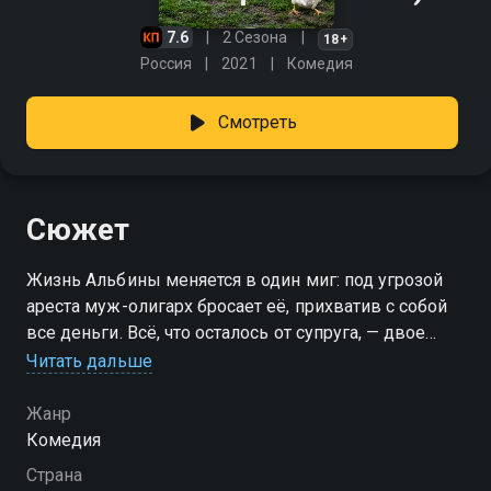
7.6
2 Сезона
18+
Россия
2021
Комедия
Смотреть
Сюжет
Жизнь Альбины меняется в один миг: под угрозой
ареста муж-олигарх бросает её, прихватив с собой
все деньги. Всё, что осталось от супруга, — двое
детей и российская фабрика на грани банкротства.
Читать дальше
Теперь Альбина вынуждена забыть о роскошной
жизни в лондонском особняке и вспомнить то, что
Жанр
ей говорили на бизнес-курсах. Только начинать
Комедия
жизнь с чистого листа в провинциальном городке
Страна
без гроша в кармане её никто не учил.