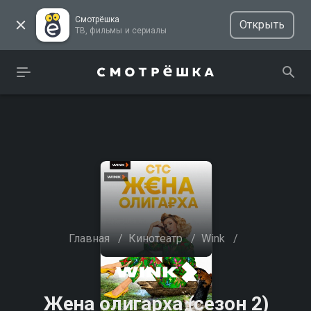
Смотрёшка
Открыть
ТВ, фильмы и сериалы
Главная
/
Кинотеатр
/
Wink
/
Жена олигарха (сезон 2)