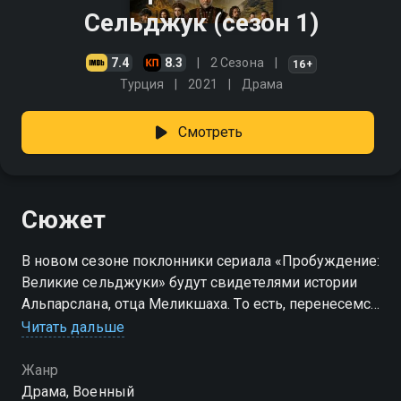
Сельджук (сезон 1)
7.4
8.3
2 Сезона
16+
Турция
2021
Драма
Смотреть
Сюжет
В новом сезоне поклонники сериала «Пробуждение:
Великие сельджуки» будут свидетелями истории
Альпарслана, отца Меликшаха. То есть, перенесемся
в прошлое. Султан Альпарслан (1029-1072) был
Читать дальше
вторым султаном Сельджукской империи и
правнуком Сельджука, одноименного основателя
Жанр
династии. Победы султана полностью изменили
Драма, Военный