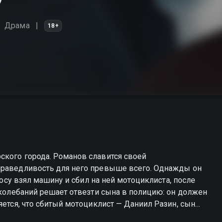
Драма
18+
ского города. Романов славится своей
праведливость для него превыше всего. Однажды он
просу взял машину и сбил на ней мотоциклиста, после
яется, что сбитый мотоциклист — Даниил Разин, сын
ов города, которого он собственноручно отправил за