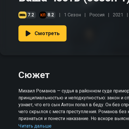
7.2
8.2
1 Сезон
Россия
2021
Смотреть
Сюжет
Михаил Романов — судья в районном суде примор
принципиальностью и неподкупностью: закон и с
узнает, что его сын Антон попал в беду. Он без с
чего скрылся с места преступления. Романов без колебаний решает отвезти сына в полицию: он должен
признаться и понести наказание. Но вскоре выясн
одного из самых опасных криминальных авторитет
Читать дальше