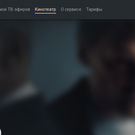
иси ТВ-эфиров
Кинотеатр
О сервисе
Тарифы
)