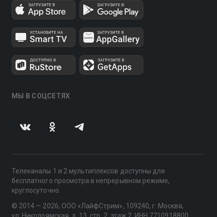
МЫ В СОЦСЕТЯХ
Телеканалы 1 и 2 мультиплексов доступны для
бесплатного просмотра в непрерывном режиме,
круглосуточно.
© 2014 — 2026, ООО «ЛайфСтрим», 109240, г. Москва,
ул. Николоямская, д. 13, стр. 2, этаж 2, ИНН 7710918800