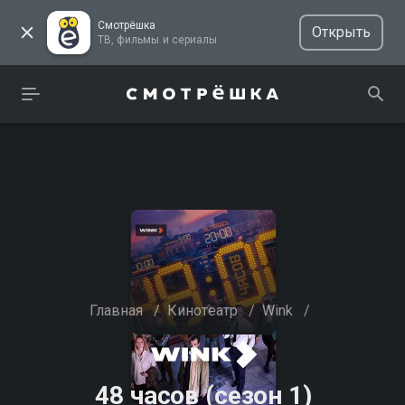
Смотрёшка
Открыть
ТВ, фильмы и сериалы
Главная
/
Кинотеатр
/
Wink
/
48 часов (сезон 1)