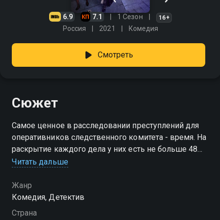
6.9
7.1
1 Сезон
16+
Россия
2021
Комедия
Смотреть
Сюжет
Самое ценное в расследовании преступлений для
оперативников следственного комитета - время. На
раскрытие каждого дела у них есть не больше 48
часов, в течении которых им предстоит проделать
Читать дальше
сложную работу и вычислить преступника...
Жанр
Посмотреть онлайн 1 сезон сериала 48 часов вы
Комедия, Детектив
можете совершенно бесплатно в хорошем HD
Страна
качестве на Смотрёшке