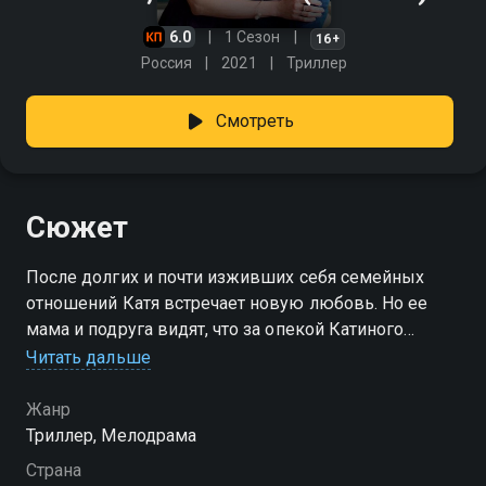
6.0
1 Сезон
16+
Россия
2021
Триллер
Смотреть
Сюжет
После долгих и почти изживших себя семейных
отношений Катя встречает новую любовь. Но ее
мама и подруга видят, что за опекой Катиного
избранника скрывается искусный манипулятор и
Читать дальше
настоящий домашний тиран. Однако Катя так
очарована своим бывшим школьным учителем
Жанр
Александром, что даже его упреки и запреты
Триллер, Мелодрама
принимает за проявление заботы. С каждым новым
Страна
днем объятия Александра становятся все крепче, и