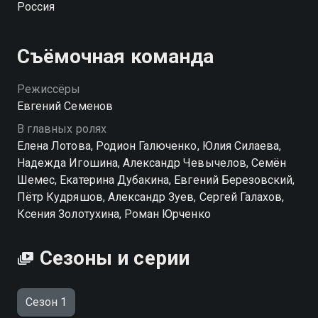
Россия
Посмотреть онлайн 1 сезон сериала Только по
любви вы можете совершенно бесплатно в
Съёмочная команда
хорошем HD качестве на Смотрёшке
Режиссёры
Евгений Семенов
В главных ролях
Елена Лотова, Родион Галюченко, Юлия Силаева,
Надежда Игошина, Александр Чевычелов, Семён
Шемес, Екатерина Дубакина, Евгений Березовский,
Пётр Кудряшов, Александр Зуев, Сергей Галахов,
Ксения Золотухина, Роман Юрченко
Сезоны и серии
Сезон 1