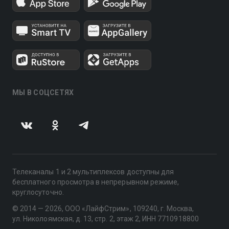
МЫ В СОЦСЕТЯХ
Телеканалы 1 и 2 мультиплексов доступны для
бесплатного просмотра в непрерывном режиме,
круглосуточно.
© 2014 — 2026, ООО «ЛайфСтрим», 109240, г. Москва,
ул. Николоямская, д. 13, стр. 2, этаж 2, ИНН 7710918800