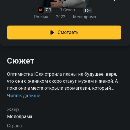
7.1
1 Сезон
16+
Россия
2022
Мелодрама
Смотреть
Сюжет
Оптимистка Юля строила планы на будущее, веря,
что они с женихом скоро станут мужем и женой. А
пока они вместе открыли зоомагазин, который
должен помочь им обеспечить семейный бюджет.
Читать дальше
Вот только мечты на радужное будущее рушатся,
подобно карточному домику, когда жених внезапно
Жанр
исчезает, а Юля сталкивается с реальностью — у нее
Мелодрама
нет возможности расплатиться с кредиторами, а
Страна
значит магазин придется продать.