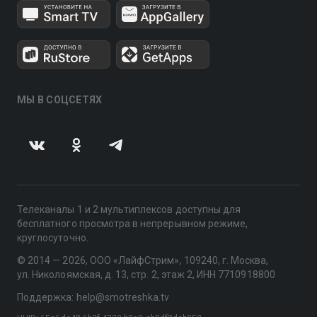
МЫ В СОЦСЕТЯХ
Телеканалы 1 и 2 мультиплексов доступны для
бесплатного просмотра в непрерывном режиме,
круглосуточно.
© 2014 — 2026, ООО «ЛайфСтрим», 109240, г. Москва,
ул. Николоямская, д. 13, стр. 2, этаж 2, ИНН 7710918800
Поддержка: help@smotreshka.tv