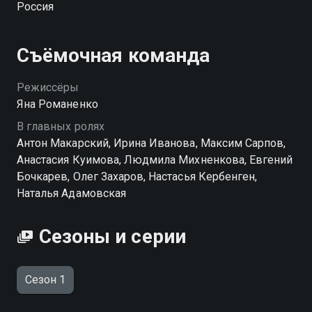
Россия
обезумевшей от горя Тамары вспыхивает с новой
силой. Проходят годы. Тамара фанатично любит
свою младшую дочь Люсю, обожает пасынка Сашу,
Съёмочная команда
который с годами становится все больше похожим
на отца. И на дух не выносит свою собственную
Режиссёры
копию – Динку. Узнав, что между Динкой и Сашей
Яна Романенко
завязываются романтические отношения, в Тамаре
В главных ролях
вспыхивает совсем не материнская ревность. Она
Антон Макарский, Ирина Иванова, Максим Сарпов,
делает все, чтобы разлучить их.
Анастасия Куимова, Людмила Михненкова, Евгений
Бочкарев, Олег Захаров, Настасья Кербенген,
Наталья Адамовская
Сезоны и серии
Сезон 1