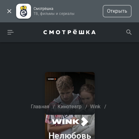
Смотрёшка
Открыть
ТВ, фильмы и сериалы
Главная
/
Кинотеатр
/
Wink
/
Нелюбовь