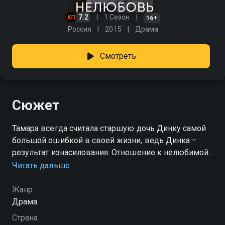
7.2
1 Сезон
16+
Россия
2015
Драма
Смотреть
Сюжет
Тамара всегда считала старшую дочь Динку самой
большой ошибкой в своей жизни, ведь Динка –
результат изнасилования. Отношение к нелюбимой
дочке меняется в лучшую сторону, когда в жизни
Читать дальше
Тамары появляется Петр, вдовец с сыном Сашей.
Но семейная идиллия длится недолго. Петр гибнет в
Жанр
пожаре. Причиной возгорания дома могла стать
Драма
игра пятилетней Динки со спичками. И хотя эта
Страна
версия не находит подтверждения, ненависть