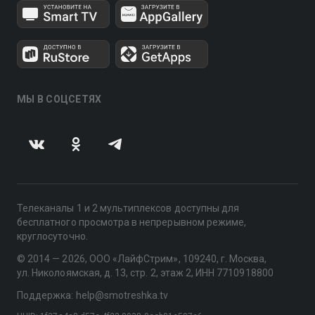
МЫ В СОЦСЕТЯХ
Телеканалы 1 и 2 мультиплексов доступны для
бесплатного просмотра в непрерывном режиме,
круглосуточно.
© 2014 — 2026, ООО «ЛайфСтрим», 109240, г. Москва,
ул. Николоямская, д. 13, стр. 2, этаж 2, ИНН 7710918800
Поддержка: help@smotreshka.tv