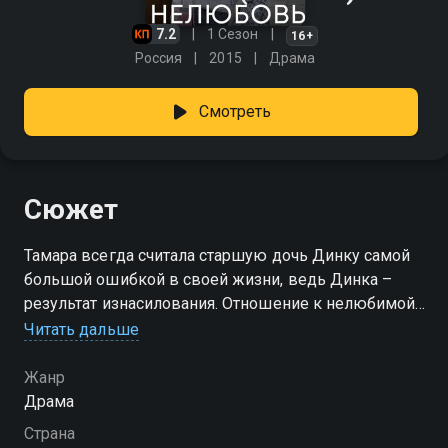
7.2
1 Сезон
16+
Россия
2015
Драма
Смотреть
Сюжет
Тамара всегда считала старшую дочь Динку самой
большой ошибкой в своей жизни, ведь Динка –
результат изнасилования. Отношение к нелюбимой
дочке меняется в лучшую сторону, когда в жизни
Читать дальше
Тамары появляется Петр, вдовец с сыном Сашей.
Но семейная идиллия длится недолго. Петр гибнет в
Жанр
пожаре. Причиной возгорания дома могла стать
Драма
игра пятилетней Динки со спичками. И хотя эта
Страна
версия не находит подтверждения, ненависть