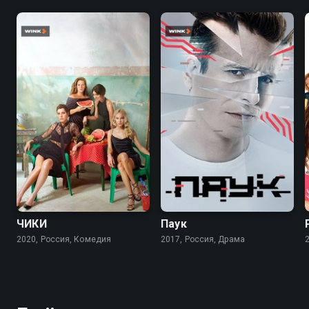
7.7
7.6
7.1
ЧИКИ
Паук
2020, Россия, Комедия
2017, Россия, Драма