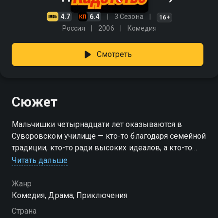
4.7
6.4
3 Сезона
16+
Россия
2006
Комедия
Смотреть
Сюжет
Мальчишки четырнадцати лет оказываются в
Суворовском училище — кто-то благодаря семейной
традиции, кто-то ради высоких идеалов, а кто-то
даже не по собственной воле. Поступив в
Читать дальше
Суворовское, ребята поначалу не представляют
всей степени нагрузки, а главное — ответственности,
Жанр
которая окажет глубокое влияние на их
Комедия, Драма, Приключения
последующую жизнь. Издавна, начиная с 18 века, из
Страна
стен кадетских корпусов выходили благородные