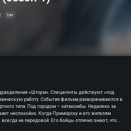
16+
одразделения «Шторм». Спецагенты действуют «под
заическую работу. События фильма разворачиваются в
тного типа. Под городом – катакомбы. Недалеко за
 Приморску и его жителям
 всегда на передовой. Его бойцы отлично знают, что
 Поэтому, несмотря на личные проблемы и бытовую