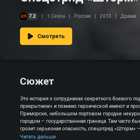
7.2
1 Сезон
Россия
2013
Драма
Смотреть
Сюжет
Это история о сотрудниках секретного боевого п
прикрытием» и помимо героической имеют и про
Приморске, небольшом портовом городке некурор
городом – государственная граница. Там часто бывает неспокойно. Когда
грозит серьезная опасность, спецотряд «Шторм» —
мир делится на «штормовцев» и всех остальных.
Читать дальше