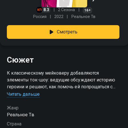
8.3
2 Сезона
16+
Россия
2022
Реальное Тв
Смотреть
Сюжет
К классическому мейковеру добавляются
элементы ток-шоу: ведущие обсуждают историю
героини и решают, как помочь ей попрощаться с
давними проблемами. После чего Александр берёт
Читать дальше
на себя задачи по преображению героини, а Елена
приходит к ней в гости и проводит «ревизию»
Жанр
квартиры. Ведь именно дом помогает узнать о
Реальное Тв
человеке даже больше, чем его внешний вид.
Страна
Кроме бьюти-тем, ведущие раскроют важные