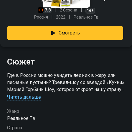
7.8
2 Сезона
16+
Россия
2022
Реальное Тв
Смотреть
Сюжет
Где в России можно увидеть ледник в жару или
песчаные пустыни? Тревел-шоу со звездой «Кухни»
Марией Горбань Шоу, которое откроет нашу страну с
новой экзотической стороны. Ведущие составят
Читать дальше
путеводитель небанальных российских
достопримечательностей.
Жанр
Реальное Тв
Посмотреть онлайн 2 сезон сериала Интуристы вы
Страна
можете совершенно бесплатно в хорошем HD