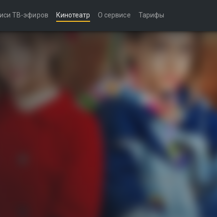
иси ТВ-эфиров
Кинотеатр
О сервисе
Тарифы
)