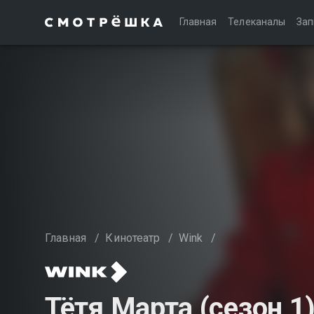
Главная
Телеканалы
Зап
Главная
/
Кинотеатр
/
Wink
/
Тётя Марта (сезон 1