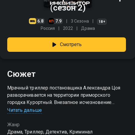
(сезон 2)
6.8
7.9
3 Сезона
18+
Россия
2022
Драма
Смотреть
Сюжет
Мрачный триллер постановщика Александра Цоя
разворачивается на территории приморского
городка Курортный. Внезапное исчезновение
женщины и ее дочери поднимает по тревоге
Читать дальше
местную милицию. Евгений Боков прибывает к
побережью ради помощи следствию. Там
Жанр
происходит встреча давних напарников — процессу
Драма, Триллер, Детектив, Криминал