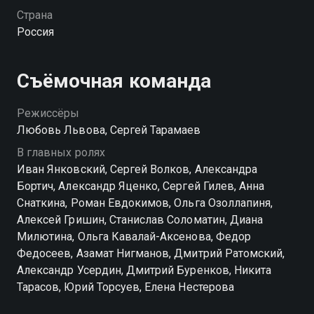
содействует Валерий Козырев, плюс новая
Страна
участница Надежда Райкина. Ключевых
Россия
персонажей воплотили Иван Янковский, Александр
Яценко, Ирина Старшенбаум, Александра Ребенок.
Напряженный детектив делает акцент на раскрытии
Съёмочная команда
внутренних противоречий провинциального
ведомства. Команде профессионалов необходимо
Режиссёры
поймать неизвестного преступника, чьи зверства
Любовь Львова, Сергей Тарамаев
пугающе переплетаются с прошлым делом Фишера.
В главных ролях
Смотри второй сезон Фишера в хорошем качестве
Иван Янковский, Сергей Волков, Александра
в приложении Смотрёшка.
Бортич, Александр Яценко, Сергей Гилев, Анна
Снаткина, Роман Евдокимов, Ольга Озоллапиня,
Посмотреть онлайн 2 сезон сериала После Фишера.
Алексей Гришин, Станислав Соломатин, Диана
Инквизитор вы можете совершенно бесплатно в
Милютина, Ольга Кавалай-Аксенова, Федор
хорошем HD качестве на Смотрёшке
Федосеев, Азамат Нигманов, Дмитрий Ратомский,
Александр Усердин, Дмитрий Буренков, Никита
Тарасов, Юрий Торсуев, Елена Нестерова