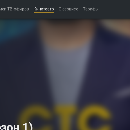
иси ТВ-эфиров
Кинотеатр
О сервисе
Тарифы
зон 1)