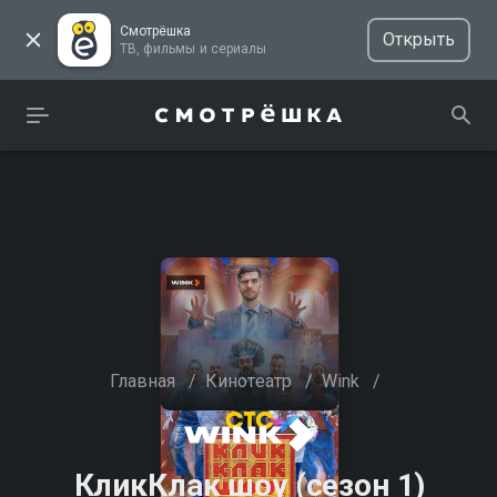
Смотрёшка
Открыть
ТВ, фильмы и сериалы
Главная
/
Кинотеатр
/
Wink
/
КликКлак шоу (сезон 1)