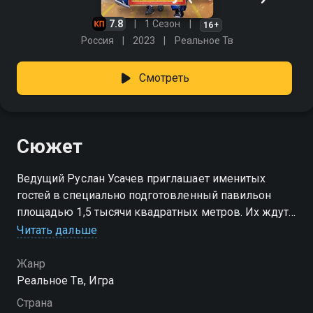
7.8
1 Сезон
16+
Россия
2023
Реальное Тв
Смотреть
Сюжет
Ведущий Руслан Усачев приглашает именитых
гостей в специально подготовленный павильон
площадью 1,5 тысячи квадратных метров. Их ждут
забеги по липкому полу, битвы в Колизее, купание в
Читать дальше
ледяном бассейне, гонки на ходунках и другие
безумные эксперименты.
Жанр
Реальное Тв, Игра
Посмотреть онлайн 1 сезон сериала КликКлак шоу
Страна
вы можете совершенно бесплатно в хорошем HD