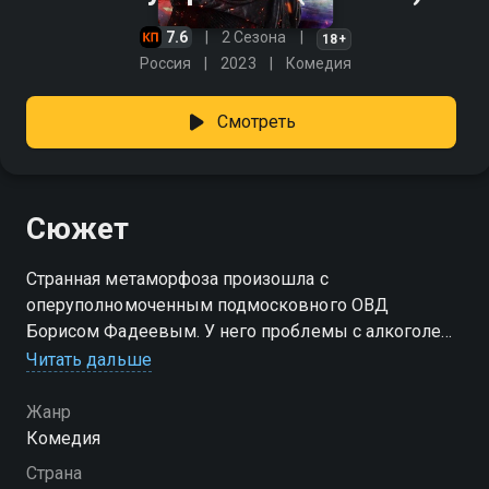
7.6
2 Сезона
18+
Россия
2023
Комедия
Смотреть
Сюжет
Странная метаморфоза произошла с
оперуполномоченным подмосковного ОВД
Борисом Фадеевым. У него проблемы с алкоголем,
депрессия и сложная ситуация в семье. Тихий борец
Читать дальше
с полицейскими бумагами, главной задачей
которого было спихнуть с себя ответственность на
Жанр
других и ничего не делать, преображается до
Комедия
неузнаваемости. Теперь Борис энергично берётся за
Страна
самые опасные дела, постоянно подвергая свою