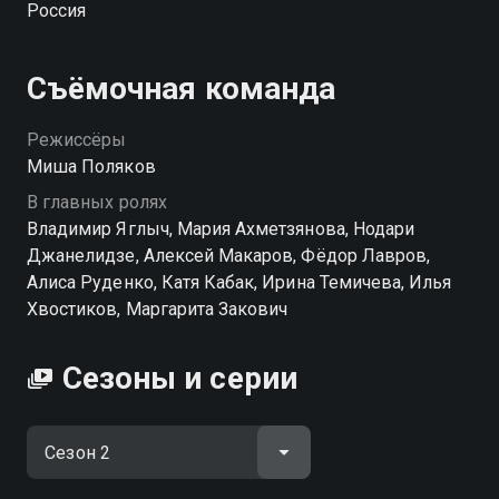
Россия
жизнь опасности. Перерезать наугад провода на
бомбе, ворваться в банк к вооружённым
грабителям без бронежилета, задержать вора в
Съёмочная команда
законе во время сходки? Легко! Что заставляет
нерадивого опера превратиться в супергероя и идти
Режиссёры
на подвиги? Какую тайну герой скрывает от самых
Миша Поляков
близких?
В главных ролях
Владимир Яглыч, Мария Ахметзянова, Нодари
Посмотреть онлайн 2 сезон сериала Ухожу красиво
Джанелидзе, Алексей Макаров, Фёдор Лавров,
вы можете совершенно бесплатно в хорошем HD
Алиса Руденко, Катя Кабак, Ирина Темичева, Илья
качестве на Смотрёшке
Хвостиков, Маргарита Закович
Сезоны и серии