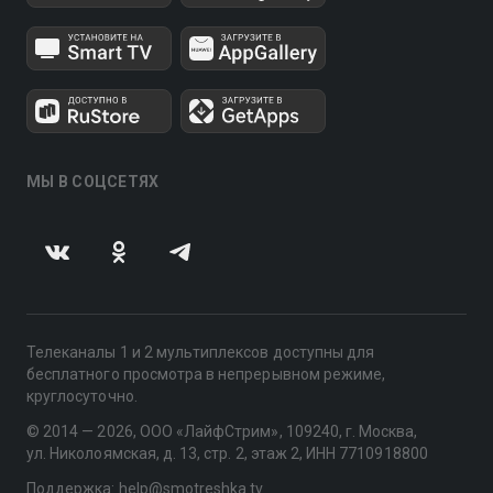
МЫ В СОЦСЕТЯХ
Телеканалы 1 и 2 мультиплексов доступны для
бесплатного просмотра в непрерывном режиме,
круглосуточно.
© 2014 — 2026, ООО «ЛайфСтрим», 109240, г. Москва,
ул. Николоямская, д. 13, стр. 2, этаж 2, ИНН 7710918800
Поддержка: help@smotreshka.tv