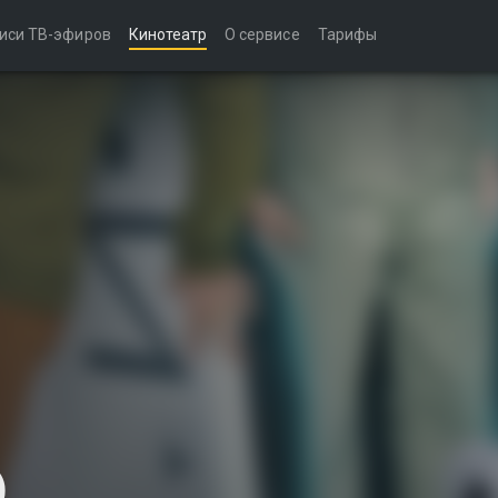
иси ТВ-эфиров
Кинотеатр
О сервисе
Тарифы
)