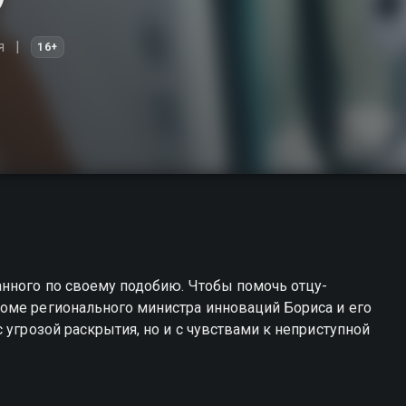
я
16+
анного по своему подобию. Чтобы помочь отцу-
оме регионального министра инноваций Бориса и его
 угрозой раскрытия, но и с чувствами к неприступной
 вы можете совершенно бесплатно в хорошем HD