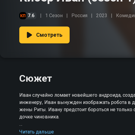
7.6
1 Сезон
Россия
2023
Комеди
Смотреть
Сюжет
Иван случайно ломает новейшего андроида, созд
инженеру, Иван вынужден изображать робота в д
жены Риты. Ивану предстоит бороться не только с
дочке чиновника.
Посмотреть онлайн 1 сезон сериала Кибер Иван
Читать дальше