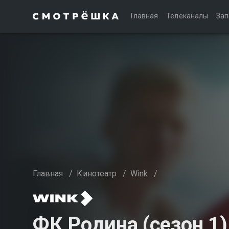
Главная
Телеканалы
Зап
Главная
/
Кинотеатр
/
Wink
/
ФК Родина (сезон 1)