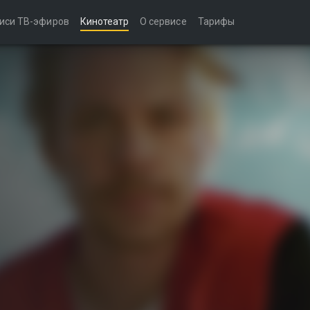
иси ТВ-эфиров
Кинотеатр
О сервисе
Тарифы