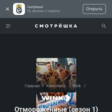
Смотрёшка
Открыть
ТВ, фильмы и сериалы
Главная
/
Кинотеатр
/
Wink
/
Отмороженные (сезон 1)