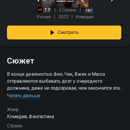
7.7
2 Сезона
16+
Россия
2023
Комедия
Смотреть
Сюжет
В конце девяностых Фил, Чак, Вжик и Масса
отправляются выбивать долг у очередного
должника, даже не подозревая, чем закончится эта
поездка. Вместо привычной разборки всё
Читать дальше
оборачивается странной случайностью — друзья
оказываются заперты в криокамере и приходят в
Жанр
себя уже спустя много лет, в 2022 году. Оказавшись
Комедия, Фантастика
в новой Москве, они с трудом узнают город и
Страна
совсем не понимают правила современной жизни.