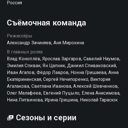
Россия
Вокруг незнакомые технологии, другие привычки,
странные слова и мир, где их прошлый опыт почти
бесполезен. Но сильнее всего бьёт не это, а встреча
Съёмочная команда
с людьми, которых они когда-то оставили. Родные
стали старше, отношения разрушились, а время уже
Режиссёры
не вернуть назад. Теперь им приходится заново
Александр Зачиняев, Аня Мирохина
искать своё место, разбираться с личными потерями
В главных ролях
и вспоминать о человеке, который однажды
Влад Коноплёв, Ярослав Заргаров, Савелий Наумов,
отправил их в эту ловушку. Смотреть сериал
Эмилия Спивак, Ян Цапник, Даниил Спиваковский,
«Отмороженные» онлайн в хорошем качестве вы
Иван Агапов, Фёдор Лавров, Нонна Гришаева, Анна
можете в подписке WINK в Смотрёшке.
Екатерининская, Сергей Нечипоренко, Виктория
Агалакова, Светлана Иванова, Алексей Шевченков,
Посмотреть онлайн 1 сезон сериала Отмороженные
Олег Малафеев, Евгений Пуцыло, Елена Анисимова,
вы можете совершенно бесплатно в хорошем HD
Нина Литвинова, Ирина Гришина, Николай Тарасюк
качестве на Смотрёшке
Сезоны и серии