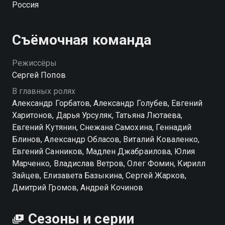
Россия
событий, которая выведет Нечаева прямиком в
эпицентр большой игры. Берлин, ГДР. Здесь, в тени
исторических улиц, сойдутся спецслужбы со всего
Съёмочная команда
света. Тайные встречи, шифрованные послания,
ловушки на каждом углу… Одно неверное
Режиссёры
движение — и цена ошибки станет слишком
Сергей Попов
высокой. Нечаеву предстоит понять, кто друг, кто
В главных ролях
враг, и не дать себя переиграть. Смотреть сериал
Александр Горбатов, Александр Голубев, Евгений
«ГДР» онлайн в хорошем качестве вы можете в
Харитонов, Дарья Урсуляк, Татьяна Лютаева,
подписке WINK в Смотрёшке.
Евгений Кутянин, Снежана Самохина, Геннадий
Блинов, Александр Обласов, Виталий Коваленко,
Посмотреть онлайн 1 сезон сериала ГДР вы можете
Евгений Санников, Мадлен Джабраилова, Юлия
совершенно бесплатно в хорошем HD качестве на
Марченко, Владислав Ветров, Олег Фомин, Кирилл
Смотрёшке
Зайцев, Елизавета Базыкина, Сергей Жарков,
Дмитрий Громов, Андрей Кочинов
Сезоны и серии