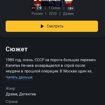
7.9
1 Сезон
18+
Россия
2023
Драма
Смотреть
Сюжет
1989 год, осень. СССР на пороге больших перемен.
Капитан Нечаев возвращается в строй после
неудачи в прошлой операции. В Москве один из
сослуживцев обращается с просьбой: нужно
Читать дальше
проследить за артистами из берлинского
мьюзик‑холла. По данным разведки, эти люди
Жанр
могут передать секретные сведения журналисту из
Драма, Детектив
США. Задание выглядит простым — пара дней
Страна
слежки, никаких рисков. Но оно запускает цепочку